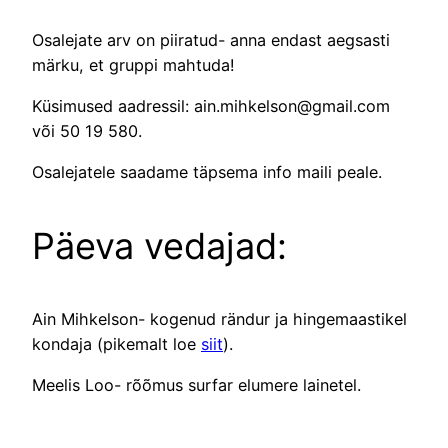
Osalejate arv on piiratud- anna endast aegsasti
märku, et gruppi mahtuda!
Küsimused aadressil: ain.mihkelson@gmail.com
või 50 19 580.
Osalejatele saadame täpsema info maili peale.
Päeva vedajad:
Ain Mihkelson- kogenud rändur ja hingemaastikel
kondaja (pikemalt loe
siit
).
Meelis Loo- rõõmus surfar elumere lainetel.