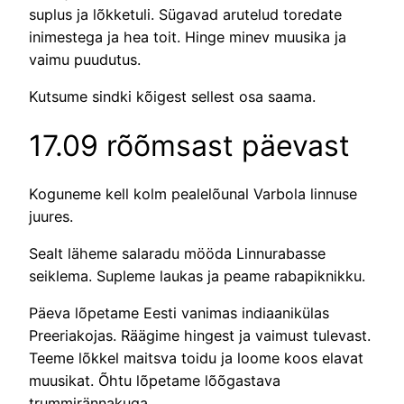
suplus ja lõkketuli. Sügavad arutelud toredate
inimestega ja hea toit. Hinge minev muusika ja
vaimu puudutus.
Kutsume sindki kõigest sellest osa saama.
17.09 rõõmsast päevast
Koguneme kell kolm pealelõunal Varbola linnuse
juures.
Sealt läheme salaradu mööda Linnurabasse
seiklema. Supleme laukas ja peame rabapiknikku.
Päeva lõpetame Eesti vanimas indiaanikülas
Preeriakojas. Räägime hingest ja vaimust tulevast.
Teeme lõkkel maitsva toidu ja loome koos elavat
muusikat. Õhtu lõpetame lõõgastava
trummirännakuga.