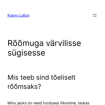
Liigu
sisu
Kasvu Labor
juurde
Rõõmuga värvilisse
sügisesse
Mis teeb sind tõeliselt
rõõmsaks?
Minu jaoks on need looduses liikumine, laukas