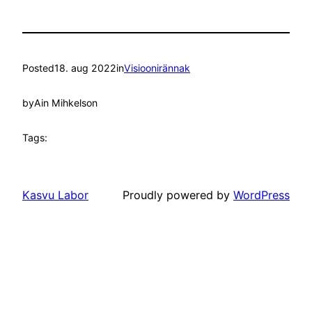
Posted
18. aug 2022
in
Visioonirännak
by
Ain Mihkelson
Tags:
Kasvu Labor
Proudly powered by
WordPress