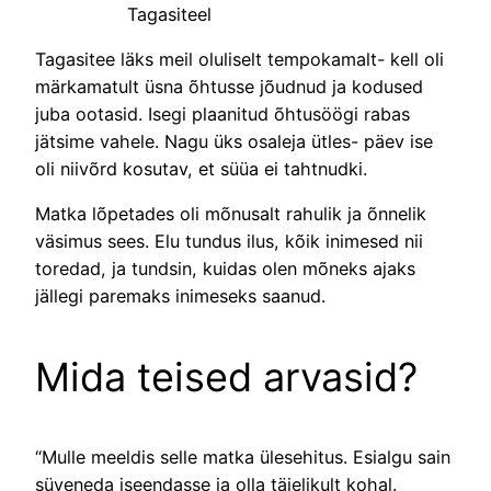
Tagasiteel
Tagasitee läks meil oluliselt tempokamalt- kell oli
märkamatult üsna õhtusse jõudnud ja kodused
juba ootasid. Isegi plaanitud õhtusöögi rabas
jätsime vahele. Nagu üks osaleja ütles- päev ise
oli niivõrd kosutav, et süüa ei tahtnudki.
Matka lõpetades oli mõnusalt rahulik ja õnnelik
väsimus sees. Elu tundus ilus, kõik inimesed nii
toredad, ja tundsin, kuidas olen mõneks ajaks
jällegi paremaks inimeseks saanud.
Mida teised arvasid?
“Mulle meeldis selle matka ülesehitus. Esialgu sain
süveneda iseendasse ja olla täielikult kohal.