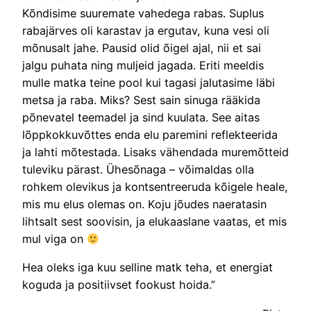
Kõndisime suuremate vahedega rabas. Suplus
rabajärves oli karastav ja ergutav, kuna vesi oli
mõnusalt jahe. Pausid olid õigel ajal, nii et sai
jalgu puhata ning muljeid jagada. Eriti meeldis
mulle matka teine pool kui tagasi jalutasime läbi
metsa ja raba. Miks? Sest sain sinuga rääkida
põnevatel teemadel ja sind kuulata. See aitas
lõppkokkuvõttes enda elu paremini reflekteerida
ja lahti mõtestada. Lisaks vähendada muremõtteid
tuleviku pärast. Ühesõnaga – võimaldas olla
rohkem olevikus ja kontsentreeruda kõigele heale,
mis mu elus olemas on. Koju jõudes naeratasin
lihtsalt sest soovisin, ja elukaaslane vaatas, et mis
mul viga on
Hea oleks iga kuu selline matk teha, et energiat
koguda ja positiivset fookust hoida.”