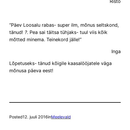
Risto
“Päev Loosalu rabas- super ilm, mõnus seltskond,
tänud!
?
. Pea sai täitsa tühjaks- tuul viis kõik
mõtted minema. Teinekord jälle!”
Inga
Lõpetuseks- tänud kõigile kaasalööjatele väga
mõnusa päeva eest!
Posted
12. juuli 2016
in
Meelevald