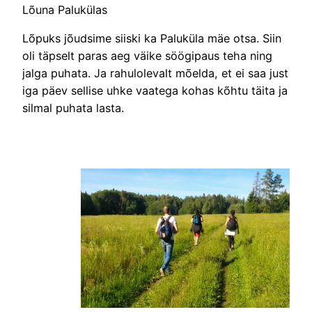
Lõuna Palukülas
Lõpuks jõudsime siiski ka Paluküla mäe otsa. Siin
oli täpselt paras aeg väike söögipaus teha ning
jalga puhata. Ja rahulolevalt mõelda, et ei saa just
iga päev sellise uhke vaatega kohas kõhtu täita ja
silmal puhata lasta.