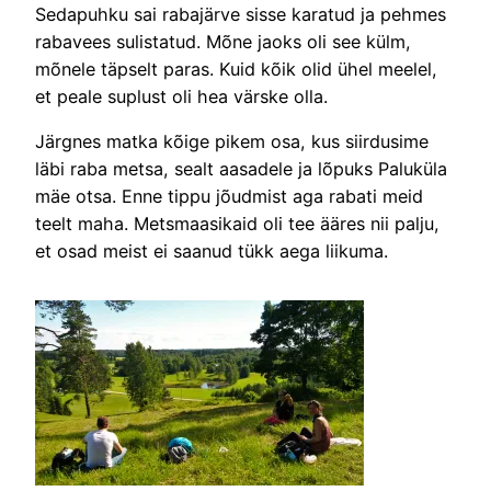
Sedapuhku sai rabajärve sisse karatud ja pehmes
rabavees sulistatud. Mõne jaoks oli see külm,
mõnele täpselt paras. Kuid kõik olid ühel meelel,
et peale suplust oli hea värske olla.
Järgnes matka kõige pikem osa, kus siirdusime
läbi raba metsa, sealt aasadele ja lõpuks Paluküla
mäe otsa. Enne tippu jõudmist aga rabati meid
teelt maha. Metsmaasikaid oli tee ääres nii palju,
et osad meist ei saanud tükk aega liikuma.