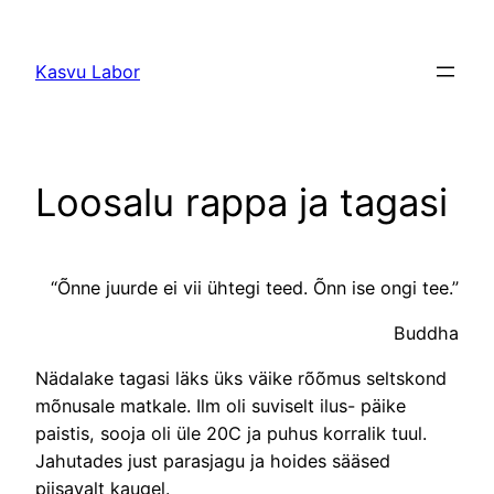
Liigu
sisu
Kasvu Labor
juurde
Loosalu rappa ja tagasi
“Õnne juurde ei vii ühtegi teed. Õnn ise ongi tee.”
Buddha
Nädalake tagasi läks üks väike rõõmus seltskond
mõnusale matkale. Ilm oli suviselt ilus- päike
paistis, sooja oli üle 20C ja puhus korralik tuul.
Jahutades just parasjagu ja hoides sääsed
piisavalt kaugel.