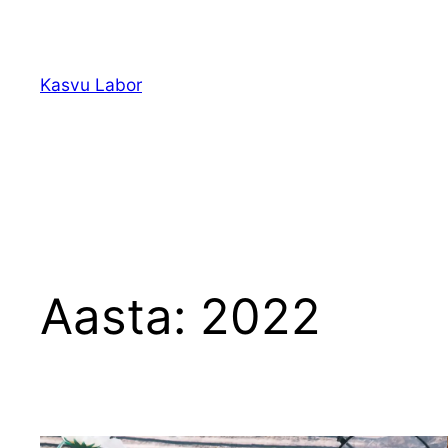
Liigu
sisu
juurde
Kasvu Labor
Aasta:
2022