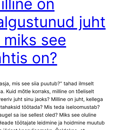
illine on
algustunud juht
a miks see
ähtis on?
asja, mis see siia puutub?“ tahad ilmselt
a. Kuid mõtle korraks, milline on tõeliselt
reeriv juht sinu jaoks? Milline on juht, kellega
 tahaksid töötada? Mis teda iseloomustab?
augel sa ise sellest oled? Miks see oluline
Heade töötajate leidmine ja hoidmine muutub