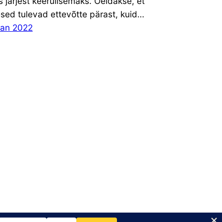
s järjest keerulisemaks. Öeldakse, et
sed tulevad ettevõtte pärast, kuid…
aan 2022