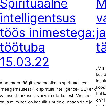
Spirituaalne
M
intelligentsus
v
töös inimestega:
j
töötuba
t
15.03.22
„Mis 
küsid
inspi
Aina enam räägitakse maailmas spirituaalsest
koos
intelligentsusest (i.k spiritual intelligence– SQ) ehk
Kui k
vaimsest tarkusest või vaimutarkusest. Mis see
on? 
on ja miks see on kasulik juhtidele, coachidele ja