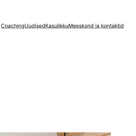
Coaching
Uudised
Kasulikku
Meeskond ja kontaktid