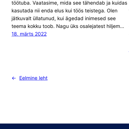
töötuba. Vaatasime, mida see tähendab ja kuidas
kasutada nii enda elus kui töös teistega. Olen
jätkuvalt üllatunud, kui ägedad inimesed see
teema kokku toob. Nagu üks osalejatest hiljem…
18. märts 2022
←
Eelmine leht