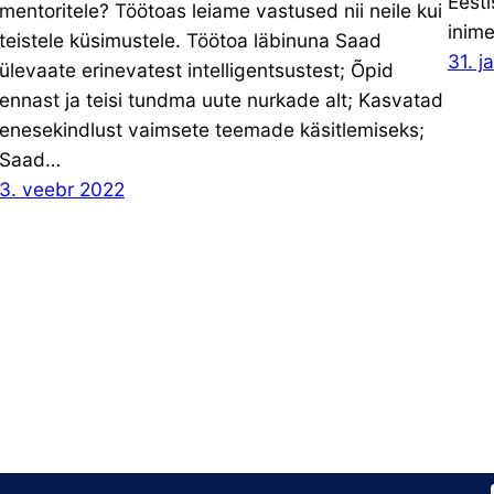
Eesti
mentoritele? Töötoas leiame vastused nii neile kui
inime
teistele küsimustele. Töötoa läbinuna Saad
31. j
ülevaate erinevatest intelligentsustest; Õpid
ennast ja teisi tundma uute nurkade alt; Kasvatad
enesekindlust vaimsete teemade käsitlemiseks;
Saad…
3. veebr 2022