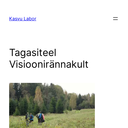
Liigu
sisu
Kasvu Labor
juurde
Tagasiteel
Visioonirännakult