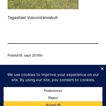
Tagasiteel Visioonirännakult
Posted
18. sept 2016
in
by
Ain Mihkelson
Tags:
Kasvu Labor
Proudly powered by
WordPress