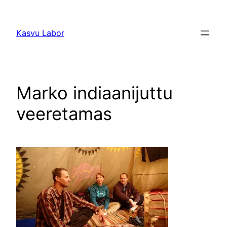
Liigu
sisu
Kasvu Labor
juurde
Marko indiaanijuttu
veeretamas