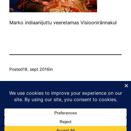
Marko indiaanijuttu veeretamas Visioonirännakul
Posted
18. sept 2016
in
by
Ain Mihkelson
Tags:
Kasvu Labor
Proudly powered by
WordPress