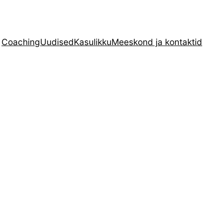
Coaching
Uudised
Kasulikku
Meeskond ja kontaktid