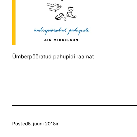
Ümberpööratud pahupidi raamat
Posted
6. juuni 2018
in