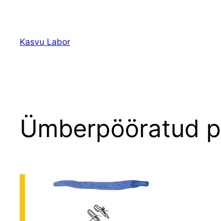
Liigu
sisu
juurde
Kasvu Labor
Ümberpööratud p