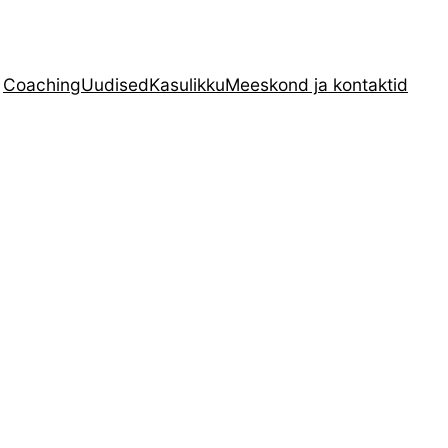
Coaching
Uudised
Kasulikku
Meeskond ja kontaktid