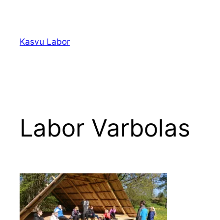
Liigu
sisu
juurde
Kasvu Labor
Labor Varbolas