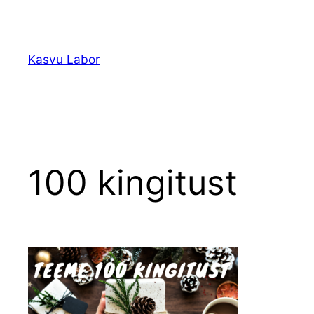
Liigu
sisu
juurde
Kasvu Labor
100 kingitust