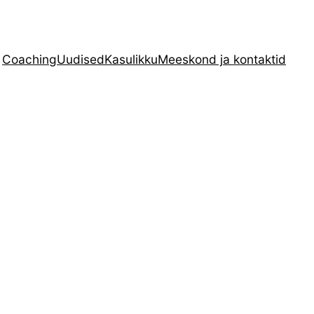
Coaching
Uudised
Kasulikku
Meeskond ja kontaktid