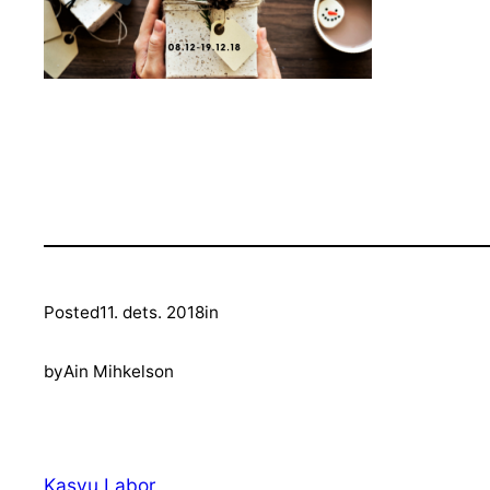
Posted
11. dets. 2018
in
by
Ain Mihkelson
Kasvu Labor