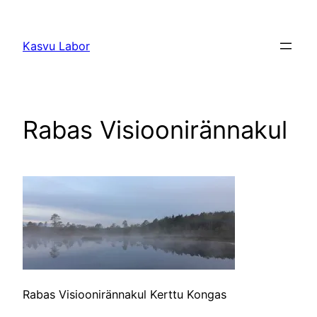
Liigu
sisu
Kasvu Labor
juurde
Rabas Visioonirännakul
Rabas Visioonirännakul Kerttu Kongas