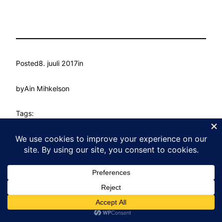
Posted
8. juuli 2017
in
by
Ain Mihkelson
Tags:
Kasvu Labor
Proudly powered by
WordPress