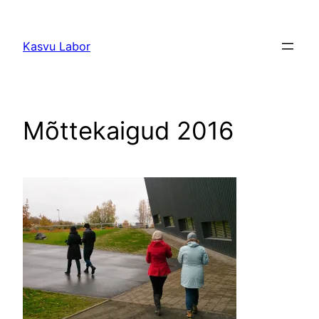
Liigu
sisu
Kasvu Labor
juurde
Mõttekaigud 2016