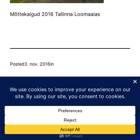
Mõttekaigud 2016 Tallinna Loomaaias
Posted
3. nov. 2016
in
by
Ain Mihkelson
Tags:
Kasvu Labor
Proudly powered by
WordPress