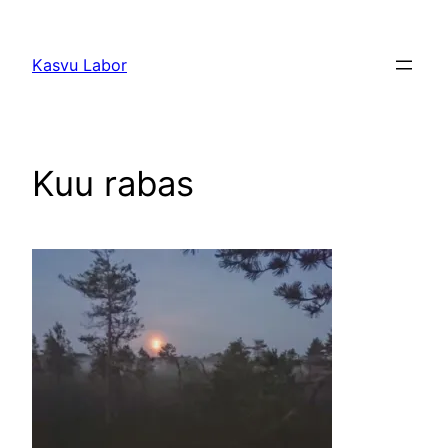
Liigu
sisu
Kasvu Labor
juurde
Kuu rabas