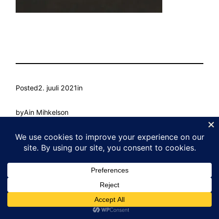
Posted
2. juuli 2021
in
by
Ain Mihkelson
Tags:
Kasvu Labor
Proudly powered by
WordPress