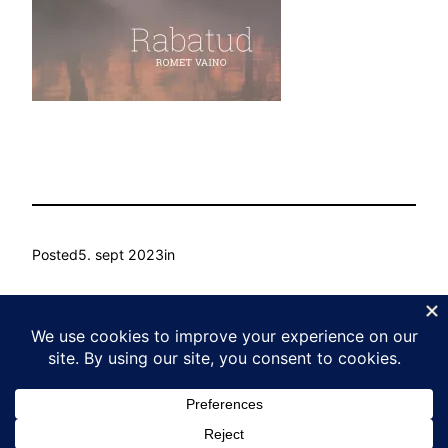
Posted
5. sept 2023
in
by
Ain Mihkelson
Tags:
Kasvu Labor
Proudly powered by
WordPress