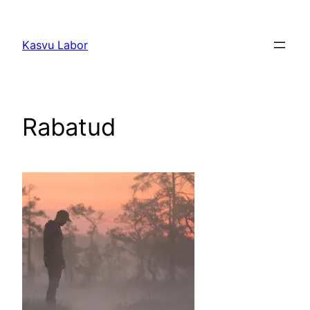
Liigu
sisu
Kasvu Labor
juurde
Rabatud