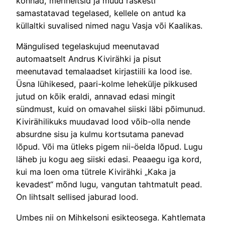
konnad, merineitsid ja muud raskesti
samastatavad tegelased, kellele on antud ka
küllaltki suvalised nimed nagu Vasja või Kaalikas.
Mängulised tegelaskujud meenutavad
automaatselt Andrus Kivirähki ja pisut
meenutavad temalaadset kirjastiili ka lood ise.
Üsna lühikesed, paari-kolme lehekülje pikkused
jutud on kõik eraldi, annavad edasi mingit
sündmust, kuid on omavahel siiski läbi põimunud.
Kivirähilikuks muudavad lood võib-olla nende
absurdne sisu ja kulmu kortsutama panevad
lõpud. Või ma ütleks pigem nii-öelda lõpud. Lugu
läheb ju kogu aeg siiski edasi. Peaaegu iga kord,
kui ma loen oma tütrele Kivirähki „Kaka ja
kevadest“ mõnd lugu, vangutan tahtmatult pead.
On lihtsalt sellised jaburad lood.
Umbes nii on Mihkelsoni esikteosega. Kahtlemata