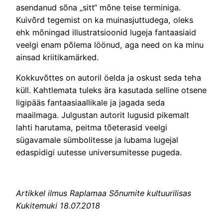
asendanud sõna „sitt“ mõne teise terminiga.
Kuivõrd tegemist on ka muinasjuttudega, oleks
ehk mõningad illustratsioonid lugeja fantaasiaid
veelgi enam põlema löönud, aga need on ka minu
ainsad kriitikamärked.
Kokkuvõttes on autoril öelda ja oskust seda teha
küll. Kahtlemata tuleks ära kasutada selline otsene
ligipääs fantaasiaallikale ja jagada seda
maailmaga. Julgustan autorit lugusid pikemalt
lahti harutama, peitma tõeterasid veelgi
sügavamale sümbolitesse ja lubama lugejal
edaspidigi uutesse universumitesse pugeda.
Artikkel ilmus Raplamaa Sõnumite kultuurilisas
Kukitemuki 18.07.2018