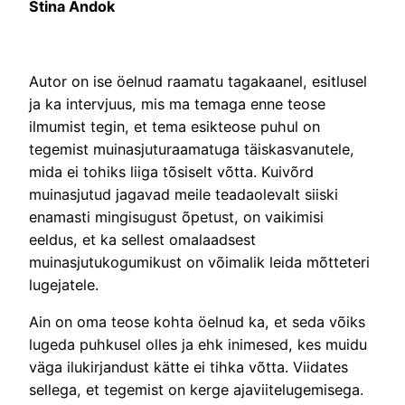
Stina Andok
Autor on ise öelnud raamatu tagakaanel, esitlusel
ja ka intervjuus, mis ma temaga enne teose
ilmumist tegin, et tema esikteose puhul on
tegemist muinasjuturaamatuga täiskasvanutele,
mida ei tohiks liiga tõsiselt võtta. Kuivõrd
muinasjutud jagavad meile teadaolevalt siiski
enamasti mingisugust õpetust, on vaikimisi
eeldus, et ka sellest omalaadsest
muinasjutukogumikust on võimalik leida mõtteteri
lugejatele.
Ain on oma teose kohta öelnud ka, et seda võiks
lugeda puhkusel olles ja ehk inimesed, kes muidu
väga ilukirjandust kätte ei tihka võtta. Viidates
sellega, et tegemist on kerge ajaviitelugemisega.