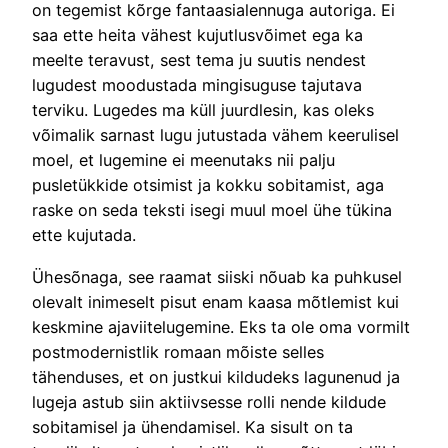
on tegemist kõrge fantaasialennuga autoriga. Ei
saa ette heita vähest kujutlusvõimet ega ka
meelte teravust, sest tema ju suutis nendest
lugudest moodustada mingisuguse tajutava
terviku. Lugedes ma küll juurdlesin, kas oleks
võimalik sarnast lugu jutustada vähem keerulisel
moel, et lugemine ei meenutaks nii palju
pusletükkide otsimist ja kokku sobitamist, aga
raske on seda teksti isegi muul moel ühe tükina
ette kujutada.
Ühesõnaga, see raamat siiski nõuab ka puhkusel
olevalt inimeselt pisut enam kaasa mõtlemist kui
keskmine ajaviitelugemine. Eks ta ole oma vormilt
postmodernistlik romaan mõiste selles
tähenduses, et on justkui kildudeks lagunenud ja
lugeja astub siin aktiivsesse rolli nende kildude
sobitamisel ja ühendamisel. Ka sisult on ta