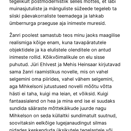
tegelikult postmodernistlik selles mõttes, et läbi
muinasjutuliste ja mänguliste süžeede tegeleb ta
siiski päevakorraliste teemadega ja lahkab
ümbernurga praeguse aja inimeste muresid.
Žanri poolest samastub teos minu jaoks maagilise
realismiga kõige enam, kuna tavapäratutele
objektidele ja ka elulistele olenditele on antud
inimeste rollid. Kõikvõimalikule on elu sisse
puhutud. Jüri Ehlvest ja Mehis Heinsaar kirjutavad
sama žanri raamistikus novelle, mis on vahel
selgemini oma piirides, vahel vähem selgemini,
aga Mihkelsoni jutustused novelli mõõtu võtta
hästi ei taha, kuigi ma leian, et võiksid. Kuigi
fantaasialend on hea ja mina end ise ei suudaks
sundida sääraste mõttekäikude juurde nagu
Mihkelson on seda küllaltki sundimatult suutnud,
soovitaksin eelkõige lugejanaudingut silmas
pidades keskenduda üksikutele tegelastele või