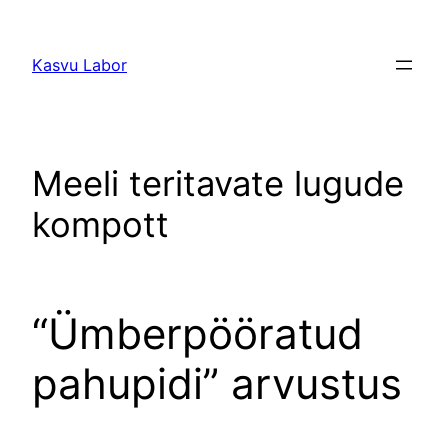
Liigu
sisu
Kasvu Labor
juurde
Meeli teritavate lugude
kompott
“Ümberpööratud
pahupidi” arvustus