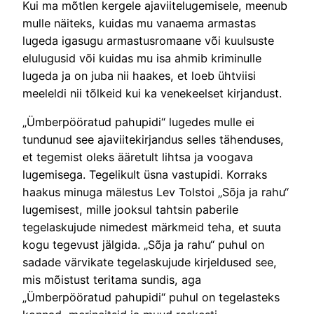
Kui ma mõtlen kergele ajaviitelugemisele, meenub
mulle näiteks, kuidas mu vanaema armastas
lugeda igasugu armastusromaane või kuulsuste
elulugusid või kuidas mu isa ahmib kriminulle
lugeda ja on juba nii haakes, et loeb ühtviisi
meeleldi nii tõlkeid kui ka venekeelset kirjandust.
„Ümberpööratud pahupidi“ lugedes mulle ei
tundunud see ajaviitekirjandus selles tähenduses,
et tegemist oleks ääretult lihtsa ja voogava
lugemisega. Tegelikult üsna vastupidi. Korraks
haakus minuga mälestus Lev Tolstoi „Sõja ja rahu“
lugemisest, mille jooksul tahtsin paberile
tegelaskujude nimedest märkmeid teha, et suuta
kogu tegevust jälgida. „Sõja ja rahu“ puhul on
sadade värvikate tegelaskujude kirjeldused see,
mis mõistust teritama sundis, aga
„Ümberpööratud pahupidi“ puhul on tegelasteks