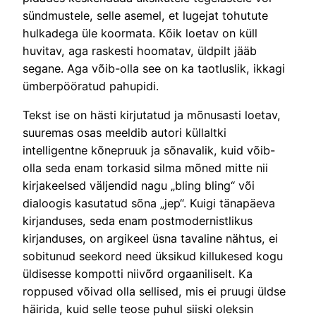
sündmustele, selle asemel, et lugejat tohutute
hulkadega üle koormata. Kõik loetav on küll
huvitav, aga raskesti hoomatav, üldpilt jääb
segane. Aga võib-olla see on ka taotluslik, ikkagi
ümberpööratud pahupidi.
Tekst ise on hästi kirjutatud ja mõnusasti loetav,
suuremas osas meeldib autori küllaltki
intelligentne kõnepruuk ja sõnavalik, kuid võib-
olla seda enam torkasid silma mõned mitte nii
kirjakeelsed väljendid nagu „bling bling“ või
dialoogis kasutatud sõna „jep“. Kuigi tänapäeva
kirjanduses, seda enam postmodernistlikus
kirjanduses, on argikeel üsna tavaline nähtus, ei
sobitunud seekord need üksikud killukesed kogu
üldisesse kompotti niivõrd orgaaniliselt. Ka
roppused võivad olla sellised, mis ei pruugi üldse
häirida, kuid selle teose puhul siiski oleksin