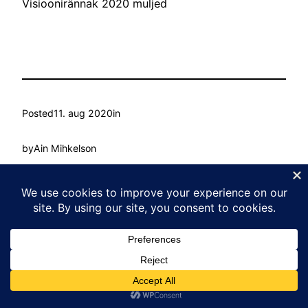
Visioonirännak 2020 muljed
Posted
11. aug 2020
in
by
Ain Mihkelson
Tags:
Kasvu Labor
Proudly powered by
WordPress