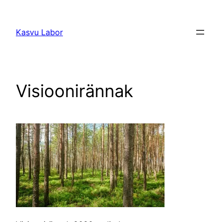
Liigu
sisu
Kasvu Labor
juurde
Visioonirännak