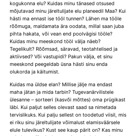
kogukonna elu? Kuidas minu tänased otsused
mõjutavad minu järeltulijate elu planeedil Maa? Kui
hästi ma ennast ise tööl tunnen? Lähen ma tööle
rõõmuga, maldamata ära oodata, millal saan juba
pihta hakata, või vean end poolvägisi tööle?
Kuidas minu meeskond tööl välja näeb?
Tegelikult? Rõõmsad, säravad, teotahtelised ja
aktiivsed? Või vastupidi? Pakun välja, et sinu
meeskond peegeldab üsna hästi sinu enda
olukorda ja käitumist.
Kuidas ma üldse elan? Millise jälje ma endast
maha jätan ja mida tarbin? Tugevanärvilistele
ülesanne – sorteeri (kasvõi mõttes) oma prügikast
läbi. Kui paljut selles olevast saad sa nimetada
tervislikuks. Kui palju sellest on toodetud viisil, mis
ei riku sinu järeltulijate võimalust elamisväärsele
elule tulevikus? Kust see kaup pärit on? Kas minu