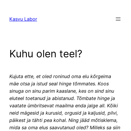
Liigu
sisu
Kasvu Labor
juurde
Kuhu olen teel?
K
ujuta ette, et oled roninud oma elu kõrgeima
mäe otsa ja istud seal hinge tõmmates. Koos
sinuga on sinu parim kaaslane, kes on sind sinu
eluteel toetanud ja abistanud. Tõmbate hinge ja
vaatate ümbritsevat maailma enda jalge all. Kõiki
neid mägesid ja kurusid, orgusid ja kaljusid, pilvi,
päikest ja tähti pea kohal. Ning jääd mõtisklema,
mida sa oma elus saavutanud oled? Milleks sa siin