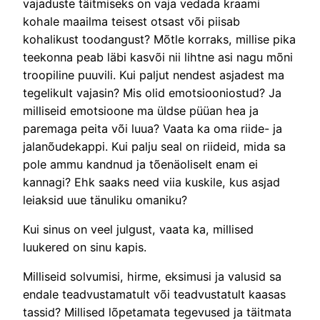
vajaduste täitmiseks on vaja vedada kraami
kohale maailma teisest otsast või piisab
kohalikust toodangust? Mõtle korraks, millise pika
teekonna peab läbi kasvõi nii lihtne asi nagu mõni
troopiline puuvili. Kui paljut nendest asjadest ma
tegelikult vajasin? Mis olid emotsiooniostud? Ja
milliseid emotsioone ma üldse püüan hea ja
paremaga peita või luua? Vaata ka oma riide- ja
jalanõudekappi. Kui palju seal on riideid, mida sa
pole ammu kandnud ja tõenäoliselt enam ei
kannagi? Ehk saaks need viia kuskile, kus asjad
leiaksid uue tänuliku omaniku?
Kui sinus on veel julgust, vaata ka, millised
luukered on sinu kapis.
Milliseid solvumisi, hirme, eksimusi ja valusid sa
endale teadvustamatult või teadvustatult kaasas
tassid? Millised lõpetamata tegevused ja täitmata