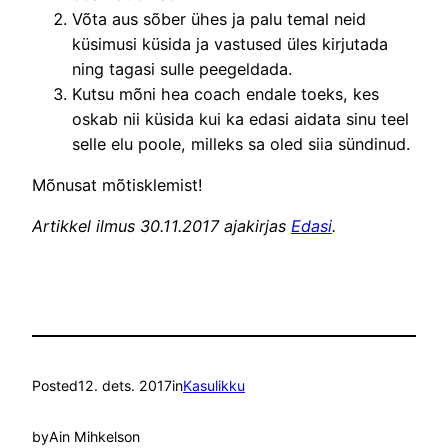
Võta aus sõber ühes ja palu temal neid
küsimusi küsida ja vastused üles kirjutada
ning tagasi sulle peegeldada.
Kutsu mõni hea coach endale toeks, kes
oskab nii küsida kui ka edasi aidata sinu teel
selle elu poole, milleks sa oled siia sündinud.
Mõnusat mõtisklemist!
Artikkel ilmus 30.11.2017 ajakirjas
Edasi
.
Posted
12. dets. 2017
in
Kasulikku
by
Ain Mihkelson