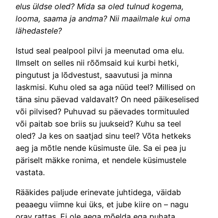
elus üldse oled? Mida sa oled tulnud kogema,
looma, saama ja andma? Nii maailmale kui oma
lähedastele?
Istud seal pealpool pilvi ja meenutad oma elu.
Ilmselt on selles nii rõõmsaid kui kurbi hetki,
pingutust ja lõdvestust, saavutusi ja minna
laskmisi. Kuhu oled sa aga nüüd teel? Millised on
täna sinu päevad valdavalt? On need päikeselised
või pilvised? Puhuvad su päevades tormituuled
või paitab soe briis su juukseid? Kuhu sa teel
oled? Ja kes on saatjad sinu teel? Võta hetkeks
aeg ja mõtle nende küsimuste üle. Sa ei pea ju
päriselt mäkke ronima, et nendele küsimustele
vastata.
Rääkides paljude erinevate juhtidega, väidab
peaaegu viimne kui üks, et jube kiire on – nagu
orav rattas. Ei ole aega mõelda ega puhata,