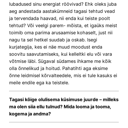
lubadused sinu energiat röövivad? Ehk oleks juba
aeg andestada aastakümneid tagasi tehtud vead
ja tervendada haavad, nii enda kui teiste poolt
tehtud? Või veelgi parem- mõista, et igaüks meist
toimib oma parima arusaamise kohaselt, just nii
nagu ta sel hetkel suudab ja oskab. Isegi
kurjategija, kes ei näe muud moodust enda
soovitu saavutamiseks, kui kelleltki elu või vara
võtmise läbi. Sügaval südames ihkame me kõik
olla õnnelikud ja hoitud. Pahatihti aga eksime
õnne leidmisel kõrvalteedele, mis ei tule kasuks ei
meile endile ega ka teistele.
Tagasi kõige olulisema küsimuse juurde – milleks
ma olen siia ellu tulnud? Mida looma ja tooma,
kogema ja andma?