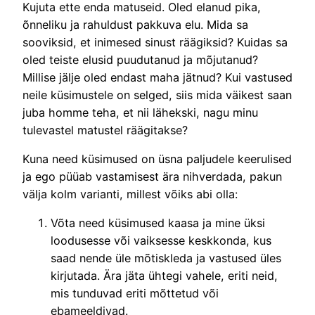
Kujuta ette enda matuseid. Oled elanud pika,
õnneliku ja rahuldust pakkuva elu. Mida sa
sooviksid, et inimesed sinust räägiksid? Kuidas sa
oled teiste elusid puudutanud ja mõjutanud?
Millise jälje oled endast maha jätnud? Kui vastused
neile küsimustele on selged, siis mida väikest saan
juba homme teha, et nii lähekski, nagu minu
tulevastel matustel räägitakse?
Kuna need küsimused on üsna paljudele keerulised
ja ego püüab vastamisest ära nihverdada, pakun
välja kolm varianti, millest võiks abi olla:
Võta need küsimused kaasa ja mine üksi
loodusesse või vaiksesse keskkonda, kus
saad nende üle mõtiskleda ja vastused üles
kirjutada. Ära jäta ühtegi vahele, eriti neid,
mis tunduvad eriti mõttetud või
ebameeldivad.