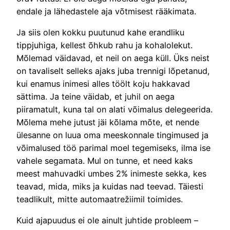
endale ja lähedastele aja võtmisest rääkimata.
Ja siis olen kokku puutunud kahe erandliku
tippjuhiga, kellest õhkub rahu ja kohalolekut.
Mõlemad väidavad, et neil on aega küll. Üks neist
on tavaliselt selleks ajaks juba trennigi lõpetanud,
kui enamus inimesi alles töölt koju hakkavad
sättima. Ja teine väidab, et juhil on aega
piiramatult, kuna tal on alati võimalus delegeerida.
Mõlema mehe jutust jäi kõlama mõte, et nende
ülesanne on luua oma meeskonnale tingimused ja
võimalused töö parimal moel tegemiseks, ilma ise
vahele segamata. Mul on tunne, et need kaks
meest mahuvadki umbes 2% inimeste sekka, kes
teavad, mida, miks ja kuidas nad teevad. Täiesti
teadlikult, mitte automaatrežiimil toimides.
Kuid ajapuudus ei ole ainult juhtide probleem –