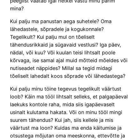
peeglist vaatab igal hetkel vastu minu parim
mina?
Kui palju ma panustan aega suhetele? Oma
lähedastele, sõpradele ja kogukonnale?
Tegelikult? Kui palju mul on tõeliselt
tähendusrikkaid ja sügavaid vestlusi? Iga päev,
nädal, või kuu? Või kuulan teisi lihtsalt poole
kõrvaga, ise samal ajal muid mõtteid mõeldes või
nutiseadet näppides? Millal sa tegid midagi
tõeliselt lahedalt koos sõprade või lähedastega?
Kui palju minu töine tegevus tegelikult väärtust
loob? Käin ma tööl lihtsalt selleks, et palgapäeval
laekuks kontole raha, mida siis igapäevaselt
usinalt kulutama hakata. Või on minu tööl mingi
suurem tähendus? Kui jah, siis kellele ja mis
väärtust ma loon? Kuidas ma enda käitumise ja
otsustega mõjutan oma meeskonna, ettevõtte ja