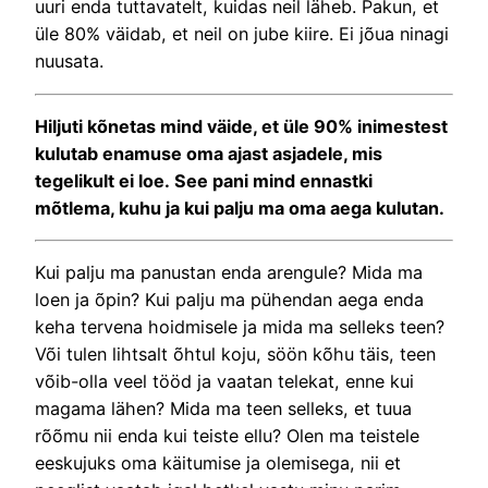
uuri enda tuttavatelt, kuidas neil läheb. Pakun, et
üle 80% väidab, et neil on jube kiire. Ei jõua ninagi
nuusata.
Hiljuti kõnetas mind väide, et üle 90% inimestest
kulutab enamuse oma ajast asjadele, mis
tegelikult ei loe. See pani mind ennastki
mõtlema, kuhu ja kui palju ma oma aega kulutan.
Kui palju ma panustan enda arengule? Mida ma
loen ja õpin? Kui palju ma pühendan aega enda
keha tervena hoidmisele ja mida ma selleks teen?
Või tulen lihtsalt õhtul koju, söön kõhu täis, teen
võib-olla veel tööd ja vaatan telekat, enne kui
magama lähen? Mida ma teen selleks, et tuua
rõõmu nii enda kui teiste ellu? Olen ma teistele
eeskujuks oma käitumise ja olemisega, nii et