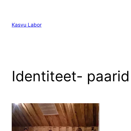
Liigu
sisu
juurde
Kasvu Labor
Identiteet- paari