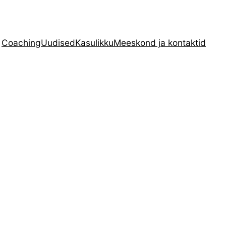
Coaching
Uudised
Kasulikku
Meeskond ja kontaktid