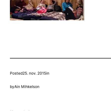
Posted
25. nov. 2015
in
by
Ain Mihkelson