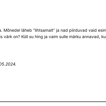
ha. Mõnedel läheb “lihtsamalt” ja nad piirduvad vaid esi
is värk on? Küll su hing ja vaim sulle märku annavad, ku
05.2024.