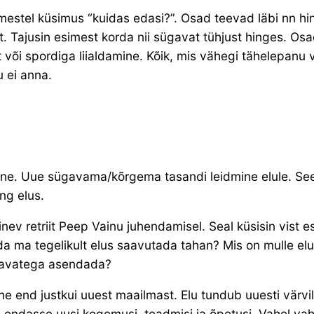
estel küsimus “kuidas edasi?”. Osad teevad läbi nn hi
st. Tajusin esimest korda nii sügavat tühjust hinges. Os
t või spordiga liialdamine. Kõik, mis vähegi tähelepanu 
 ei anna.
ine. Uue sügavama/kõrgema tasandi leidmine elule. See
ng elus.
nev retriit Peep Vainu juhendamisel. Seal küsisin vist es
ida ma tegelikult elus saavutada tahan? Mis on mulle el
etavatega asendada?
mene end justkui uuest maailmast. Elu tundub uuesti värv
endasse uusi kogemusi, teadmisi ja õpetusi. Vahel vah