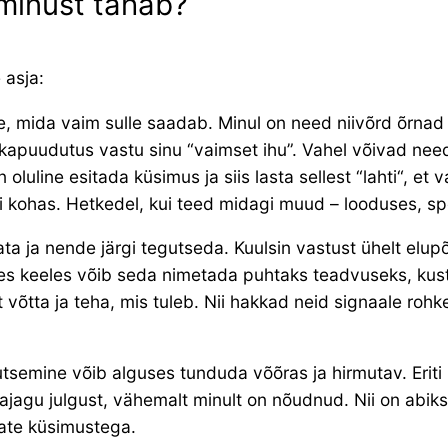
minust tahab?
 asja:
e, mida vaim sulle saadab. Minul on need niivõrd õrnad 
blikapuudutus vastu sinu “vaimset ihu”. Vahel võivad ne
luline esitada küsimus ja siis lasta sellest “lahti“, et 
õi kohas. Hetkedel, kui teed midagi muud – looduses, s
a ja nende järgi tegutseda. Kuulsin vastust ühelt elupõ
ses keeles võib seda nimetada puhtaks teadvuseks, kus
t võtta ja teha, mis tuleb. Nii hakkad neid signaale roh
emine võib alguses tunduda võõras ja hirmutav. Eriti 
gu julgust, vähemalt minult on nõudnud. Nii on abiks, 
ate küsimustega.