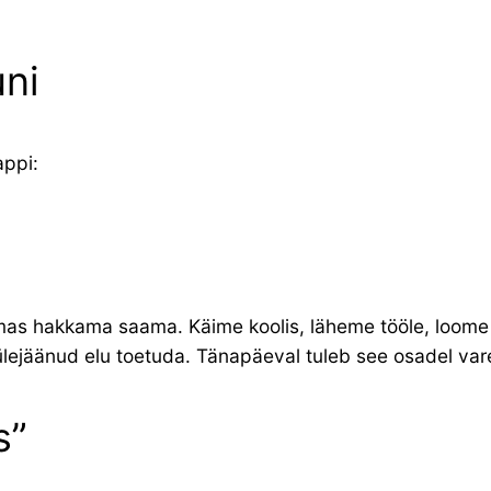
uni
appi:
as hakkama saama. Käime koolis, läheme tööle, loome 
 ülejäänud elu toetuda. Tänapäeval tuleb see osadel var
s”