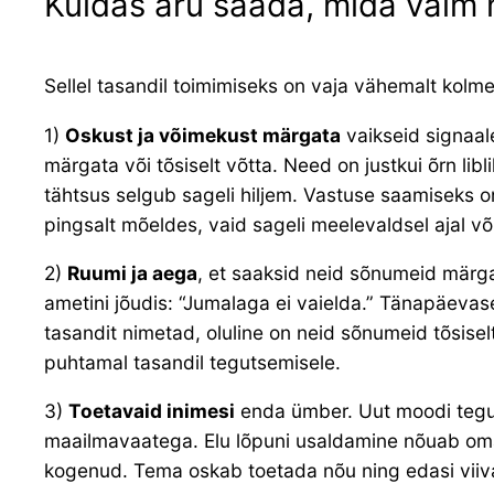
Kuidas aru saada, mida vaim 
Sellel tasandil toimimiseks on vaja vähemalt kolme
1)
Oskust ja võimekust märgata
vaikseid signaal
märgata või tõsiselt võtta. Need on justkui õrn li
tähtsus selgub sageli hiljem. Vastuse saamiseks on o
pingsalt mõeldes, vaid sageli meelevaldsel ajal v
2)
Ruumi ja aega
, et saaksid neid sõnumeid märgat
ametini jõudis: “Jumalaga ei vaielda.” Tänapäeva
tasandit nimetad, oluline on neid sõnumeid tõsisel
puhtamal tasandil tegutsemisele.
3)
Toetavaid inimesi
enda ümber. Uut moodi teguts
maailmavaatega. Elu lõpuni usaldamine nõuab omaja
kogenud. Tema oskab toetada nõu ning edasi viiv