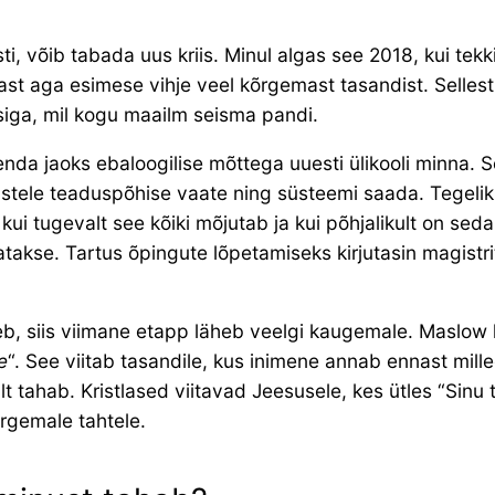
sti, võib tabada uus kriis. Minul algas see 2018, kui tekk
t aga esimese vihje veel kõrgemast tasandist. Sellest
iga, mil kogu maailm seisma pandi.
i enda jaoks ebaloogilise mõttega uuesti ülikooli minna. 
stele teaduspõhise vaate ning süsteemi saada. Tegelikul
kui tugevalt see kõiki mõjutab ja kui põhjalikult on se
atakse. Tartus õpingute lõpetamiseks kirjutasin magistr
seb, siis viimane etapp läheb veelgi kaugemale. Maslow
e
“. See viitab tasandile, kus inimene annab ennast mil
t tahab. Kristlased viitavad Jeesusele, kes ütles “Sinu t
õrgemale tahtele.