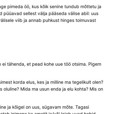
nge pimeda öö, kus kõik senine tundub mõttetu ja
ad püüavad sellest välja pääseda välise abil: uus
välisele viib ja annab puhkust hinges toimuvast
 ei tähenda, et pead kohe uue töö otsima. Pigem
imest korda elus, kes ja milline ma tegelikult olen?
us oluline? Mida ma usun enda ja elu kohta? Mis on
iline ja kõigel on uus, sügavam mõte. Tagasi
etab inimene ka ametit ja/või leiab uued hobid