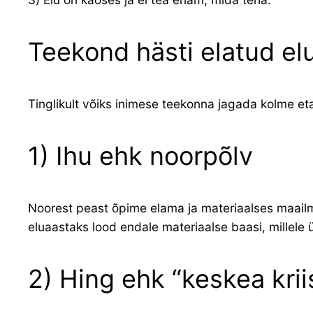
Teekond hästi elatud el
Tinglikult võiks inimese teekonna jagada kolme et
1) Ihu ehk noorpõlv
Noorest peast õpime elama ja materiaalses maailm
eluaastaks lood endale materiaalse baasi, millele
2) Hing ehk “keskea krii