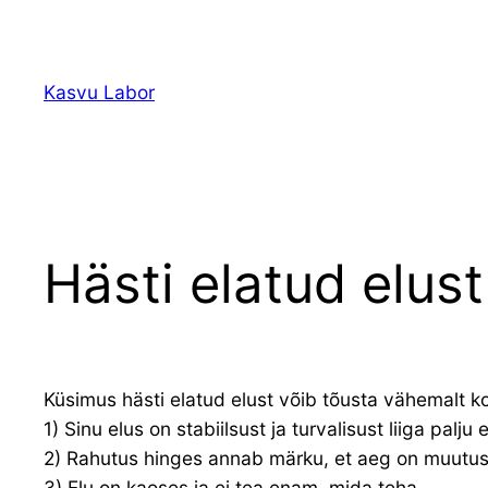
Liigu
sisu
juurde
Kasvu Labor
Hästi elatud elust
Küsimus hästi elatud elust võib tõusta vähemalt k
1) Sinu elus on stabiilsust ja turvalisust liiga palju
2) Rahutus hinges annab märku, et aeg on muutus
3) Elu on kaoses ja ei tea enam, mida teha.