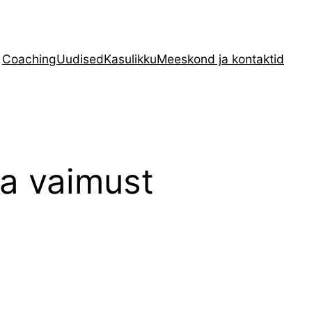
Coaching
Uudised
Kasulikku
Meeskond ja kontaktid
ja vaimust