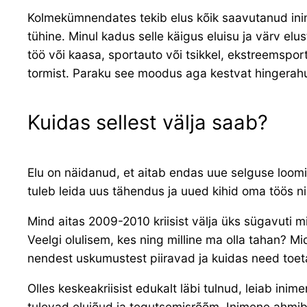
Kolmekümnendates tekib elus kõik saavutanud inim
tühine. Minul kadus selle käigus eluisu ja värv elu
töö või kaasa, sportauto või tsikkel, ekstreemspor
tormist. Paraku see moodus aga kestvat hingerahu
Kuidas sellest välja saab?
Elu on näidanud, et aitab endas uue selguse loom
tuleb leida uus tähendus ja uued kihid oma töös ni
Mind aitas 2009-2010 kriisist välja üks sügavuti mi
Veelgi olulisem, kes ning milline ma olla tahan? M
nendest uskumustest piiravad ja kuidas need to
Olles keskeakriisist edukalt läbi tulnud, leiab ini
tulevad elujõud ja tegutsemisrõõm. Inimene ahmib 