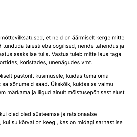
mõttevilksatused, et neid on äärmiselt kerge mitte
ed tunduda täiesti ebaloogilised, nende tähendus ja
vastus saaks ise tulla. Vastus tuleb mitte laua taga
portides, koristades, unenägudes vmt.
liselt pastorilt küsimusele, kuidas tema oma
t sa sõnumeid saad. Ükskõik, kuidas sa vaimu
kem märkama ja liigud ainult mõistusepõhisest elust
kui oled oled süsteemse ja ratsionaalse
kui su kõrval on keegi, kes on midagi sarnast ise