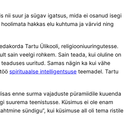
is nii suur ja sügav igatsus, mida ei osanud isegi
 hoolimata hakkas elu kuhtuma ja värvid ning
Sedakorda Tartu Ülikooli, religiooniuuringutesse.
t sain veelgi rohkem. Sain teada, kui oluline on
da teaduses uuritud. Samas nägin ka kui vähe
itöö
spirituaalse intelligentsuse
teemadel. Tartu
 lisas enne surma vajaduste püramiidile kuuenda
legi suurema teenistusse. Küsimus ei ole enam
ahtmine sündigu”, kui küsimuse all oli tema ristile