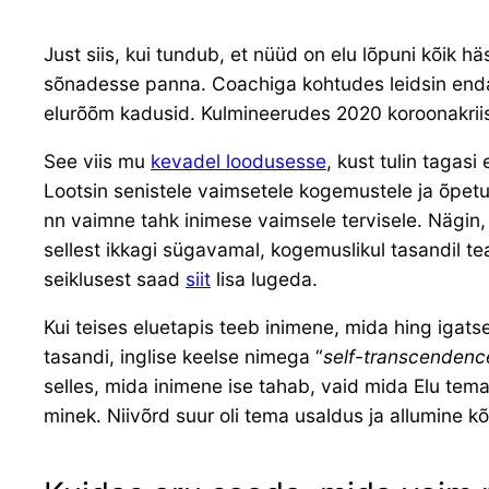
Just siis, kui tundub, et nüüd on elu lõpuni kõik hä
sõnadesse panna. Coachiga kohtudes leidsin endas
elurõõm kadusid. Kulmineerudes 2020 koroonakriis
See viis mu
kevadel loodusesse
, kust tulin tagas
Lootsin senistele vaimsetele kogemustele ja õpetu
nn vaimne tahk inimese vaimsele tervisele. Nägin, 
sellest ikkagi sügavamal, kogemuslikul tasandil te
seiklusest saad
siit
lisa lugeda.
Kui teises eluetapis teeb inimene, mida hing igat
tasandi, inglise keelse nimega “
self-transcendenc
selles, mida inimene ise tahab, vaid mida Elu temal
minek. Niivõrd suur oli tema usaldus ja allumine k