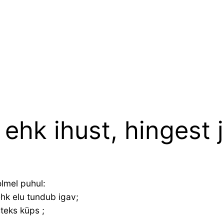
 ehk ihust, hingest 
olmel puhul:
 ehk elu tundub igav;
teks küps ;