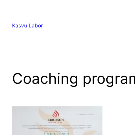
Liigu
sisu
juurde
Kasvu Labor
Coaching program 