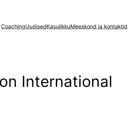
Coaching
Uudised
Kasulikku
Meeskond ja kontaktid
on International