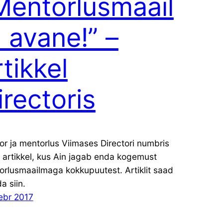
Mentorlusmaail
 avane!” –
rtikkel
irectoris
r ja mentorlus Viimases Directori numbris
 artikkel, kus Ain jagab enda kogemust
orlusmaailmaga kokkupuutest. Artiklit saad
a siin.
ebr 2017