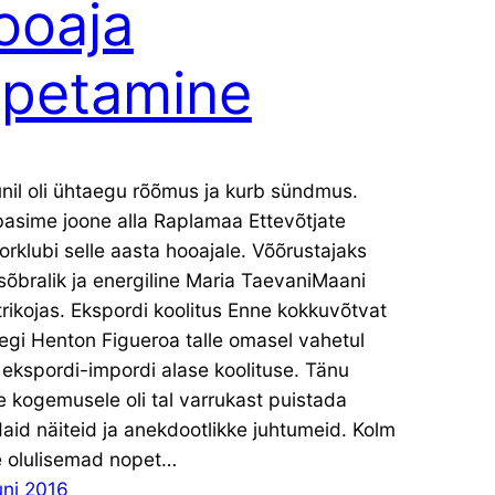
ooaja
õpetamine
unil oli ühtaegu rõõmus ja kurb sündmus.
asime joone alla Raplamaa Ettevõtjate
rklubi selle aasta hooajale. Võõrustajaks
 sõbralik ja energiline Maria TaevaniMaani
rikojas. Ekspordi koolitus Enne kokkuvõtvat
egi Henton Figueroa talle omasel vahetul
ekspordi-impordi alase koolituse. Tänu
e kogemusele oli tal varrukast puistada
aid näiteid ja anekdootlikke juhtumeid. Kolm
e olulisemad nopet…
uni 2016