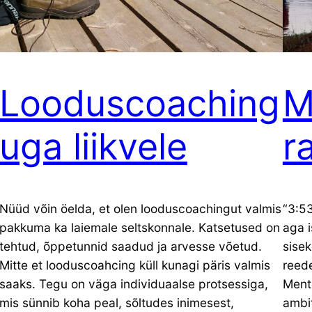
Looduscoaching
M
uga liikvele
r
Nüüd võin öelda, et olen looduscoachingut valmis
“3:53
pakkuma ka laiemale seltskonnale. Katsetused on
aga i
tehtud, õppetunnid saadud ja arvesse võetud.
sise
Mitte et looduscoahcing küll kunagi päris valmis
reede
saaks. Tegu on väga individuaalse protsessiga,
Ment
mis sünnib koha peal, sõltudes inimesest,
ambit