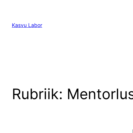
Liigu
sisu
juurde
Kasvu Labor
Rubriik:
Mentorlus