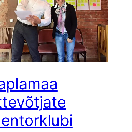
aplamaa
ttevõtjate
entorklubi