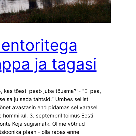
entoritega
appa ja tagasi
, kas tõesti peab juba tõusma?”- “Ei pea,
se sa ju seda tahtsid.” Umbes sellist
kõnet avastasin end pidamas sel varasel
 hommikul. 3. septembril toimus Eesti
orite Koja sügismatk. Olime võtnud
sioonika plaani- olla rabas enne