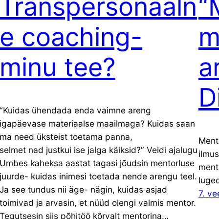
Transpersonaaln
“
e coaching-
m
minu tee?
a
D
“Kuidas ühendada enda vaimne areng
igapäevase materiaalse maailmaga? Kuidas saan
ma need üksteist toetama panna,
Mento
selmet nad justkui ise jalga käiksid?” Veidi ajalugu
ilmus
Umbes kaheksa aastat tagasi jõudsin mentorluse
ment
juurde- kuidas inimesi toetada nende arengu teel.
luged
Ja see tundus nii äge- nägin, kuidas asjad
7. ve
toimivad ja arvasin, et nüüd olengi valmis mentor.
Tegutsesin siis põhitöö kõrvalt mentorina…