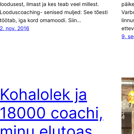
loodusest, ilmast ja kes teab veel millest.
päike
Looduscoaching- senised muljed: See tõesti
Varb
töötab, iga kord omamoodi. Siin…
linnu
2. nov. 2016
ettev
9. s
Kohalolek ja
18000 coachi,
minu elutoas