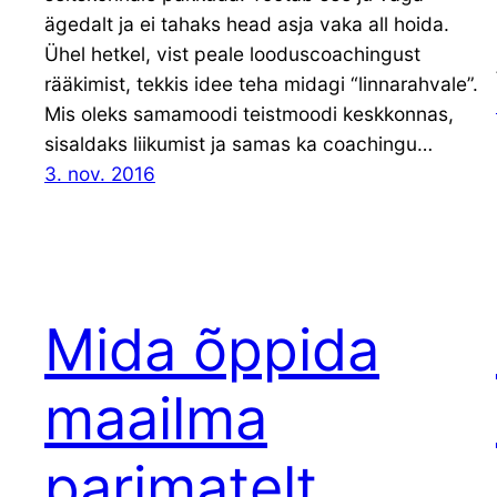
ägedalt ja ei tahaks head asja vaka all hoida.
Ühel hetkel, vist peale looduscoachingust
rääkimist, tekkis idee teha midagi “linnarahvale”.
Mis oleks samamoodi teistmoodi keskkonnas,
sisaldaks liikumist ja samas ka coachingu…
3. nov. 2016
Mida õppida
maailma
parimatelt