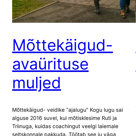
Mõttekäigud-
avaürituse
muljed
Mõttekäigud- veidike “ajalugu” Kogu lugu sai
alguse 2016 suvel, kui mõtisklesime Ruti ja
Triinuga, kuidas coachingut veelgi laiemale
seltskonnale pakkuda. Töötab see ju väga