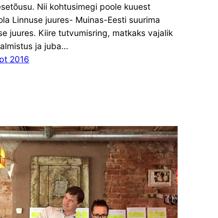
setõusu. Nii kohtusimegi poole kuuest
ola Linnuse juures- Muinas-Eesti suurima
se juures. Kiire tutvumisring, matkaks vajalik
almistus ja juba…
ept 2016