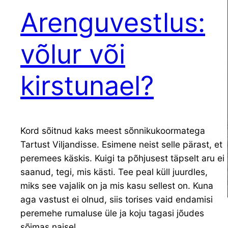
Arenguvestlus:
võlur või
kirstunael?
Kord sõitnud kaks meest sõnnikukoormatega
Tartust Viljandisse. Esimene neist selle pärast, et
peremees käskis. Kuigi ta põhjusest täpselt aru ei
saanud, tegi, mis kästi. Tee peal küll juurdles,
miks see vajalik on ja mis kasu sellest on. Kuna
aga vastust ei olnud, siis torises vaid endamisi
peremehe rumaluse üle ja koju tagasi jõudes
sõimas naisel…