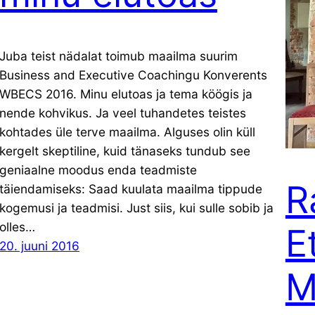
Juba teist nädalat toimub maailma suurim
Business and Executive Coachingu Konverents
WBECS 2016. Minu elutoas ja tema köögis ja
nende kohvikus. Ja veel tuhandetes teistes
kohtades üle terve maailma. Alguses olin küll
kergelt skeptiline, kuid tänaseks tundub see
geniaalne moodus enda teadmiste
R
täiendamiseks: Saad kuulata maailma tippude
kogemusi ja teadmisi. Just siis, kui sulle sobib ja
olles…
E
20. juuni 2016
M