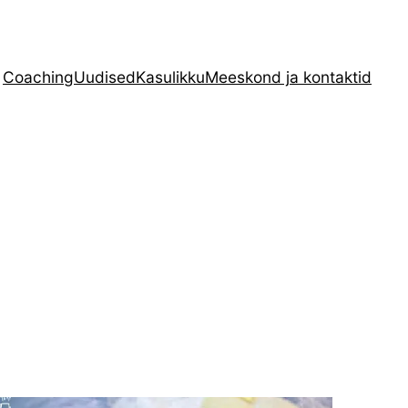
Coaching
Uudised
Kasulikku
Meeskond ja kontaktid