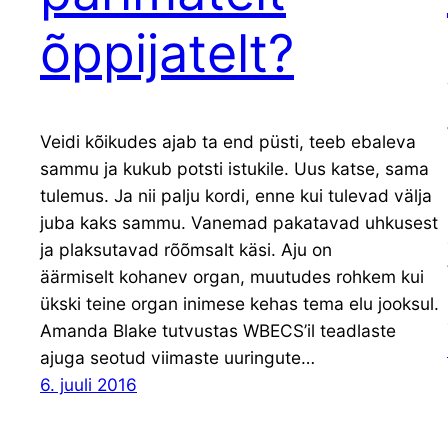
õppijatelt?
Veidi kõikudes ajab ta end püsti, teeb ebaleva
sammu ja kukub potsti istukile. Uus katse, sama
tulemus. Ja nii palju kordi, enne kui tulevad välja
juba kaks sammu. Vanemad pakatavad uhkusest
ja plaksutavad rõõmsalt käsi. Aju on
äärmiselt kohanev organ, muutudes rohkem kui
ükski teine organ inimese kehas tema elu jooksul.
Amanda Blake tutvustas WBECS’il teadlaste
ajuga seotud viimaste uuringute…
6. juuli 2016