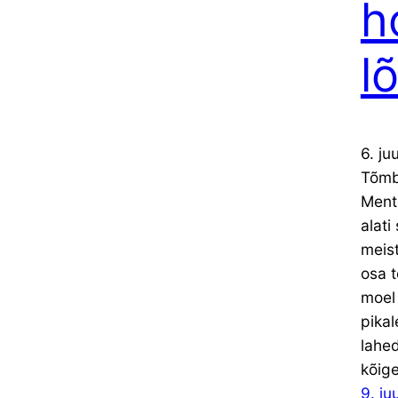
h
l
6. ju
Tõmb
Mento
alati
meist
osa t
moel 
pikal
lahed
kõig
9. ju