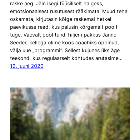
raske aeg. Jäin isegi füüsiliselt haigeks,
emotsionaalsest rusutusest rääkimata. Muud teha
oskamata, kirjutasin kõige raskemal hetkel
päevikusse read, kus palusin kõrgemalt poolt
tuge. Vaevalt pool tundi hiljem pakkus Janno
Seeder, kellega olime koos coachiks õppinud,
välja uue „programmi“. Sellest kujunes üks äge
teekond, kus regulaarselt kohtudes arutasime…
12. juuni 2020