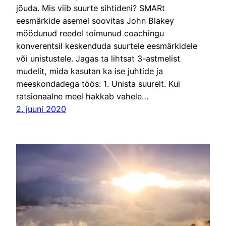
jõuda. Mis viib suurte sihtideni? SMARt
eesmärkide asemel soovitas John Blakey
möödunud reedel toimunud coachingu
konverentsil keskenduda suurtele eesmärkidele
või unistustele. Jagas ta lihtsat 3-astmelist
mudelit, mida kasutan ka ise juhtide ja
meeskondadega töös: 1. Unista suurelt. Kui
ratsionaalne meel hakkab vahele…
2. juuni 2020