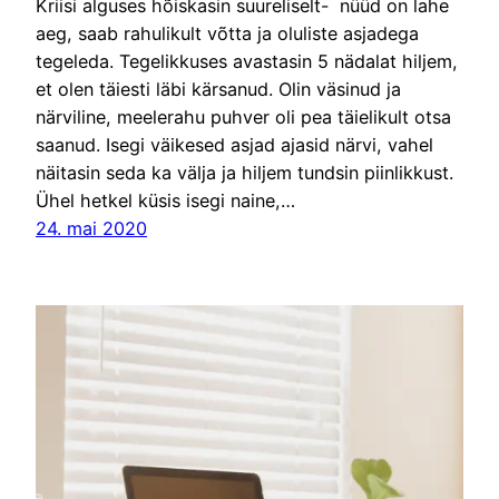
Kriisi alguses hõiskasin suureliselt- nüüd on lahe
aeg, saab rahulikult võtta ja oluliste asjadega
tegeleda. Tegelikkuses avastasin 5 nädalat hiljem,
et olen täiesti läbi kärsanud. Olin väsinud ja
närviline, meelerahu puhver oli pea täielikult otsa
saanud. Isegi väikesed asjad ajasid närvi, vahel
näitasin seda ka välja ja hiljem tundsin piinlikkust.
Ühel hetkel küsis isegi naine,…
24. mai 2020