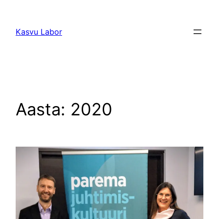
Liigu
sisu
Kasvu Labor
juurde
Aasta:
2020