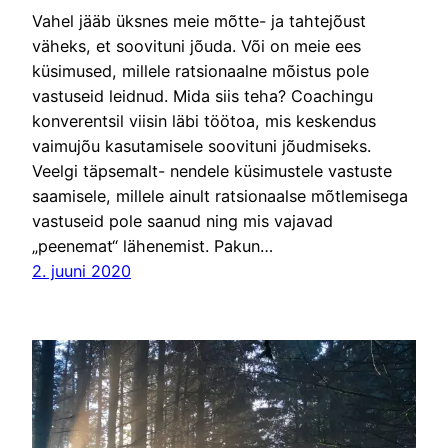
Vahel jääb üksnes meie mõtte- ja tahtejõust
väheks, et soovituni jõuda. Või on meie ees
küsimused, millele ratsionaalne mõistus pole
vastuseid leidnud. Mida siis teha? Coachingu
konverentsil viisin läbi töötoa, mis keskendus
vaimujõu kasutamisele soovituni jõudmiseks.
Veelgi täpsemalt- nendele küsimustele vastuste
saamisele, millele ainult ratsionaalse mõtlemisega
vastuseid pole saanud ning mis vajavad
„peenemat“ lähenemist. Pakun…
2. juuni 2020